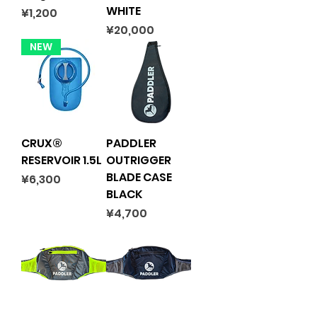
WHITE
Price
¥1,200
Price
¥20,000
NEW
CRUX®
PADDLER
RESERVOIR 1.5L
OUTRIGGER
BLADE CASE
Price
¥6,300
BLACK
Price
¥4,700