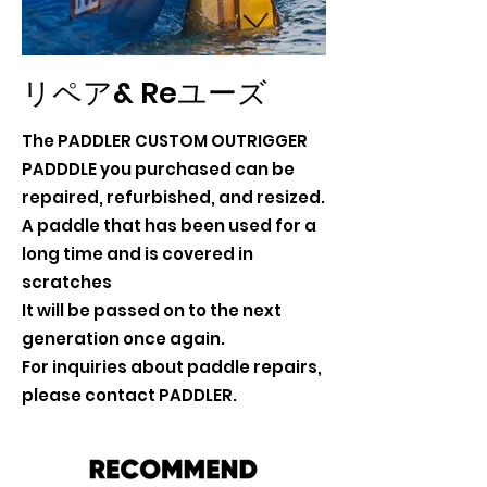
リペア& Reユーズ
The PADDLER CUSTOM OUTRIGGER
PADDDLE you purchased can be
repaired, refurbished, and resized.
A paddle that has been used for a
long time and is covered in
scratches
It will be passed on to the next
generation once again.
For inquiries about paddle repairs,
please contact PADDLER.