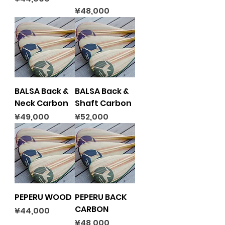
Price
¥48,000
BALSA Back &
BALSA Back &
Neck Carbon
Shaft Carbon
Price
Price
¥49,000
¥52,000
PEPERU WOOD
PEPERU BACK
CARBON
Price
¥44,000
Price
¥48,000