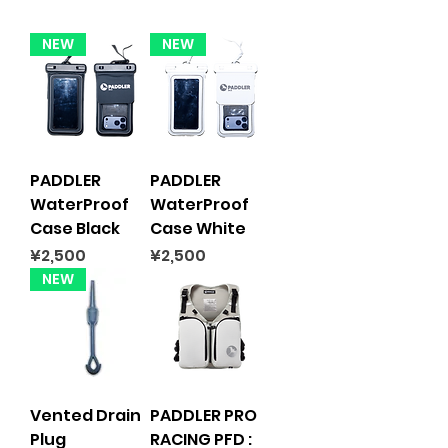
NEW
NEW
PADDLER
PADDLER
WaterProof
WaterProof
Case Black
Case White
Price
Price
¥2,500
¥2,500
NEW
Vented Drain
PADDLER PRO
Plug
RACING PFD :