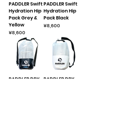
PADDLER Swift
PADDLER Swift
Hydration Hip
Hydration Hip
Pack Grey &
Pack Black
Yellow
Price
¥8,600
Price
¥8,600
PADDLER DRY
PADDLER DRY
BAG 25L
BAG 15L
Price
Price
¥4,000
¥3,000