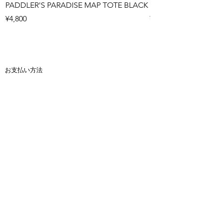
PADDLER'S PARADISE MAP TOTE BLACK
PADDLER'S PARAD
Price
Price
¥4,800
¥4,800
お支払い方法
■クレジットカード決済
■銀行振込
■コンビニ支払い
（※30万円以上のお支払い時には
ご使用いただけません）
商品代金以外の必要料金
■送料(全国一律900円)
■金額は全て税抜き価格で表示しています。
■お振込手数料はお客様負担となります。
■サップボードは送料無料、150サイズを超える商
品は1つにつき4000円かかります。
返品について
■お客様のご都合での返品・交換は、できませんの
で予めご了承の上、ご注文ください。