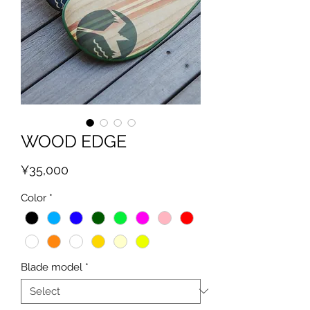
WOOD EDGE
Price
¥35,000
Color
*
Blade model
*