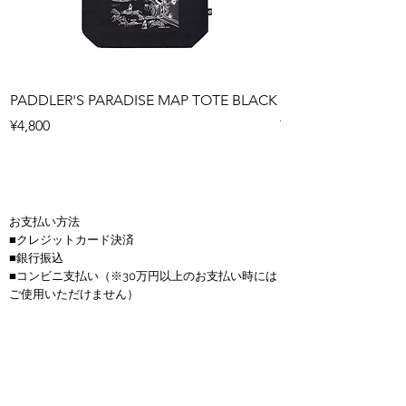
PADDLER'S PARADISE MAP TOTE BLACK
PADDLER'S PARAD
Price
Price
¥4,800
¥4,800
お支払い方法
■クレジットカード決済
■銀行振込
■コンビニ支払い
（※30万円以上のお支払い時には
ご使用いただけません）
商品代金以外の必要料金
■送料(全国一律900円)
■金額は全て税抜き価格で表示しています。
■お振込手数料はお客様負担となります。
■サップボードは送料無料、150サイズを超える商