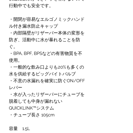
行動中でも安全です。
・開閉が容易なエルゴノミックハンド
ル付き漏水防止キャップ
・内部隔壁がリザーバー本体の変形を
防ぎ、活動中に水が暴れることを防
ぐ。
・BPA, BPF, BPSなどの有害物質を不
使用。
・一般的な飲み口よりも20%も多くの
水を供給するビッグバイトバルブ
・不意の水漏れを確実に防ぐON/OFF
レバー
・水が入ったリザーバーにチューブを
脱着しても中身が漏れない
QUICKLINK™システム
・チューブ長さ 105cm
容量
1.5L