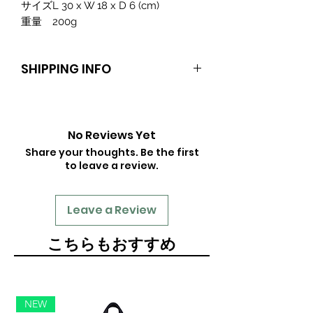
サイズ
L 30 x W 18 x D 6 (cm)
重量
200g
SHIPPING INFO
送料：600円
No Reviews Yet
Share your thoughts. Be the first
to leave a review.
Leave a Review
​こちらもおすすめ
NEW