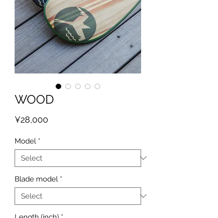
WOOD
Price
¥28,000
Model
*
Blade model
*
Length (inch)
*