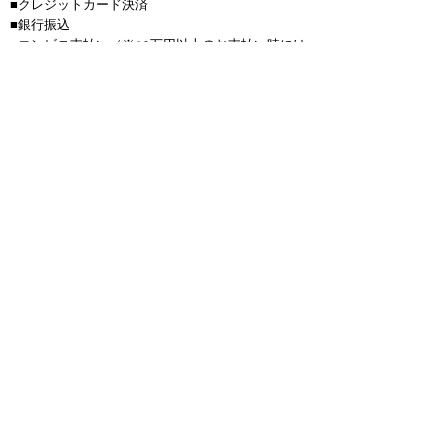
■クレジットカード決済
■銀行振込
■コンビニ支払い
（※30万円以上のお支払い時には
ご使用いただけません）
商品代金以外の必要料金
■送料(全国一律900円)
■金額は全て税抜き価格で表示しています。
■お振込手数料はお客様負担となります。
■サップボードは送料無料、150サイズを超える商
品は1つにつき4000円かかります。
返品について
■お客様のご都合での返品・交換は、できませんの
で予めご了承の上、ご注文ください。
■お届けした商品に万一、汚損・破損等がございま
したら メールもしくは電話にて弊社までご連絡頂
い後、料金着払いにて弊社まで商品をご返送下さ
い。当店もしくはメーカーより直接お客様へ正常品
を迅速に送らせて頂きます。交換商品が売り切れの
場合、返金対応になりますのでご了承下さい。
営業時間について