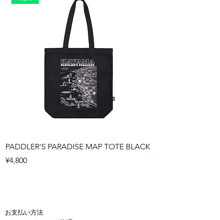
PADDLER'S PARADISE MAP TOTE BLACK
PADDLER'S PARAD
Price
Price
¥4,800
¥4,800
お支払い方法