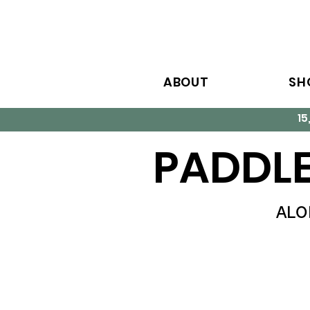
ABOUT
SH
1
PADDLE
AL