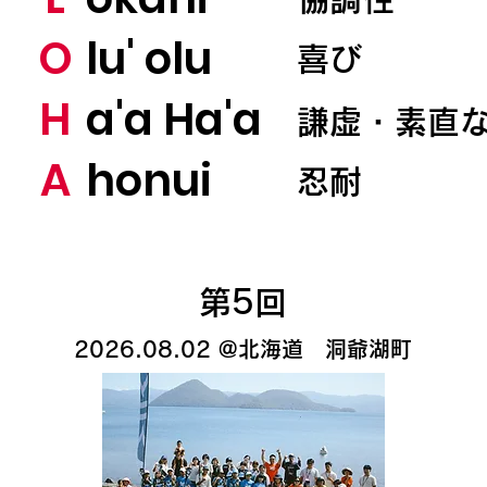
O
lu' olu
喜び
H
a'a Ha'a
謙虚・素直
A
honui
忍耐
​第5回
2026.08.02​ @北海道 洞爺湖町