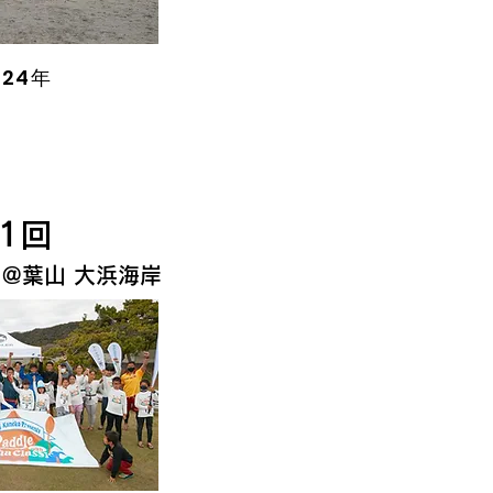
024年
第1回
6​ @葉山 大浜海岸