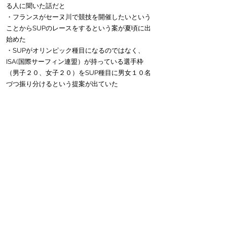
る人に聞いた話だと
・フランスがセーヌ川で競技を開催したいという
ことからSUPのレースをするという案が夏頃に出
始めた
・SUPがオリンピック種目になるのではなく、
ISA(国際サーフィン連盟）が持っている選手枠
（男子２０、女子２０）をSUP種目に男女１０名
づつ振り分けるという提案が出ていた