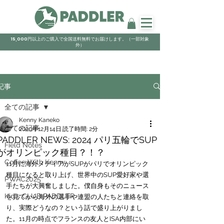
15,000円以上のご購入で全国送料無料でお届けします。（一部対象
外）
記事
全ての記事
Kenny Kaneko
全ての記事
2020年12月14日
読了時間: 2分
PADDLER NEWS: 2024 パリ五輪でSUP
Field Notes
がオリンピック種目？！？
Coffee With Kenny
11月に海外メディアがSUPがパリでオリンピック
種目になると取り上げ、世界中のSUP愛好家や選
PWAC2025
手たちが大興奮しました。僕自身もそのニュース
Kid's CLUB PADDLER
を見てから海外の選手や連盟の人たちと連絡を取
り、実際どうなの？という話で盛り上がりまし
た。11月の時点でフランスの友人とISA内部にい