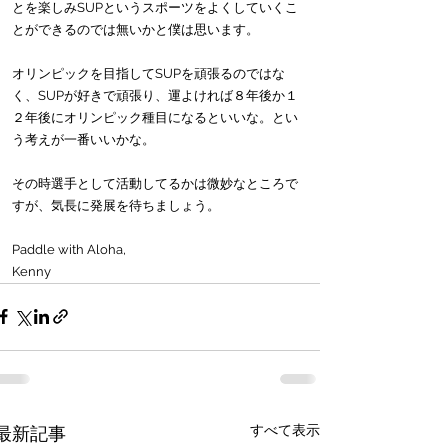
とを楽しみSUPというスポーツをよくしていくこ
とができるのでは無いかと僕は思います。
オリンピックを目指してSUPを頑張るのではな
く、SUPが好きで頑張り、運よければ８年後か１
２年後にオリンピック種目になるといいな。とい
う考えが一番いいかな。
その時選手として活動してるかは微妙なところで
すが、気長に発展を待ちましょう。
Paddle with Aloha,
Kenny
すべて表示
最新記事