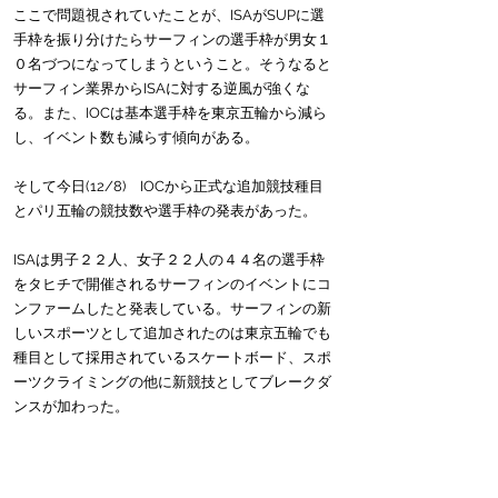
ここで問題視されていたことが、ISAがSUPに選
手枠を振り分けたらサーフィンの選手枠が男女１
０名づつになってしまうということ。そうなると
サーフィン業界からISAに対する逆風が強くな
る。また、IOCは基本選手枠を東京五輪から減ら
し、イベント数も減らす傾向がある。
そして今日(12/8)　IOCから正式な追加競技種目
とパリ五輪の競技数や選手枠の発表があった。
ISAは男子２２人、女子２２人の４４名の選手枠
をタヒチで開催されるサーフィンのイベントにコ
ンファームしたと発表している。サーフィンの新
しいスポーツとして追加されたのは東京五輪でも
種目として採用されているスケートボード、スポ
ーツクライミングの他に新競技としてブレークダ
ンスが加わった。