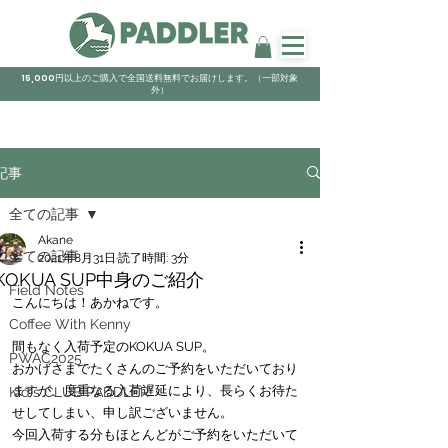
15,000円以上のご購入で全国送料無料でお届けします。（一部対象
外）
記事
全ての記事
Akane
全ての記事
2021年8月31日
読了時間: 3分
KOKUA SUP中身のご紹介
Field Notes
こんにちは！あかねです。
Coffee With Kenny
間もなく入荷予定のKOKUA SUP。
PWAC2025
おかげさまでたくさんのご予約をいただいており
ますが、度重なる入荷遅延により、長らくお待た
Kid's CLUB PADDLER
せしてしまい、申し訳ございません。
今回入荷する分もほとんどがご予約をいただいて