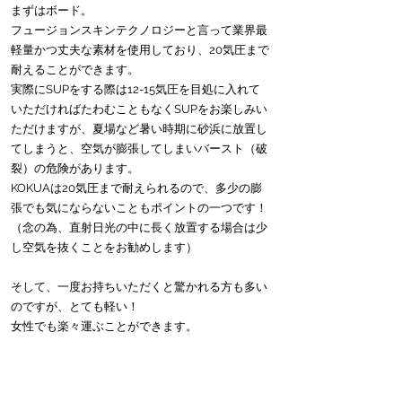
まずはボード。
フュージョンスキンテクノロジーと言って業界最
軽量かつ丈夫な素材を使用しており、20気圧まで
耐えることができます。
実際にSUPをする際は12-15気圧を目処に入れて
いただければたわむこともなくSUPをお楽しみい
ただけますが、夏場など暑い時期に砂浜に放置し
てしまうと、空気が膨張してしまいバースト（破
裂）の危険があります。
KOKUAは20気圧まで耐えられるので、多少の膨
張でも気にならないこともポイントの一つです！
（念の為、直射日光の中に長く放置する場合は少
し空気を抜くことをお勧めします）
そして、一度お持ちいただくと驚かれる方も多い
のですが、とても軽い！
女性でも楽々運ぶことができます。