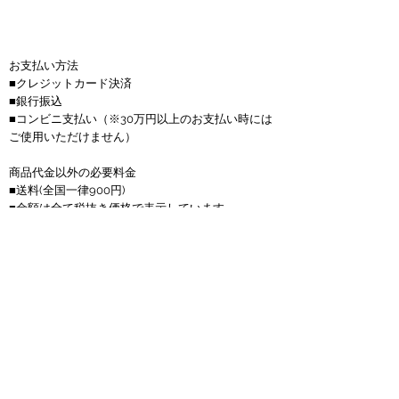
お支払い方法
■クレジットカード決済
■銀行振込
■コンビニ支払い
（※30万円以上のお支払い時には
ご使用いただけません）
商品代金以外の必要料金
■送料(全国一律900円)
■金額は全て税抜き価格で表示しています。
■お振込手数料はお客様負担となります。
■サップボードは送料無料、150サイズを超える商
品は1つにつき4000円かかります。
返品について
■お客様のご都合での返品・交換は、できませんの
で予めご了承の上、ご注文ください。
■お届けした商品に万一、汚損・破損等がございま
したら メールもしくは電話にて弊社までご連絡頂
い後、料金着払いにて弊社まで商品をご返送下さ