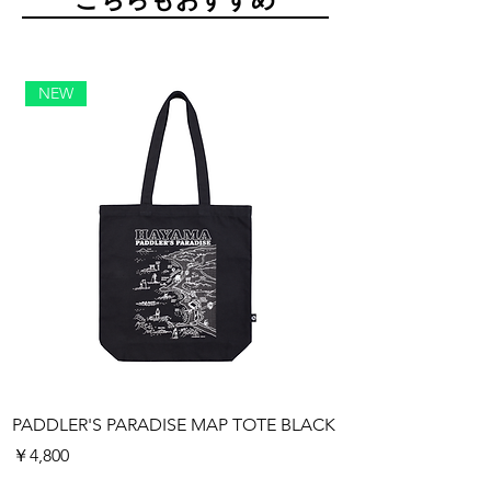
NEW
PADDLER'S PARADISE MAP TOTE BLACK
PADDLER'S PARAD
価格
価格
￥4,800
￥4,800