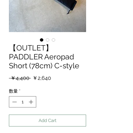
【OUTLET】
PADDLER Aeropad
Short (78cm) C-style
通
セ
 ￥4,400 
￥2,640
常
ー
価
ル
数量
*
格
価
格
Add Cart