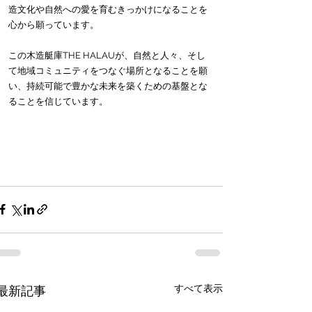
造文化や自然への愛を育むきっかけになることを
心から願っています。
この木造艇庫THE HALAUが、自然と人々、そし
て地域コミュニティをつなぐ場所となることを願
い、持続可能で豊かな未来を築くための基盤とな
ることを信じています。
すべて表示
最新記事