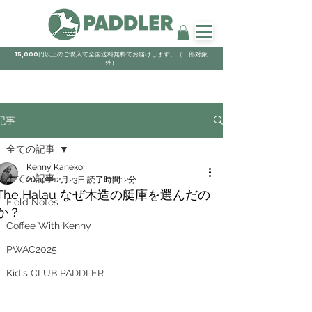
15,000円以上のご購入で全国送料無料でお届けします。（一部対象
外）
記事
全ての記事
Kenny Kaneko
全ての記事
2024年12月23日
読了時間: 2分
The Halau なぜ木造の艇庫を選んだの
Field Notes
か？
Coffee With Kenny
PWAC2025
Kid's CLUB PADDLER