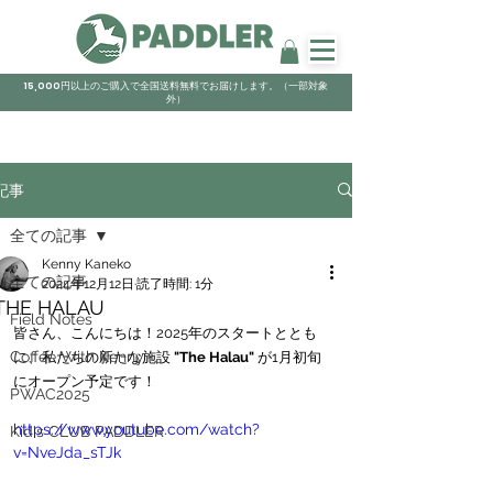
15,000円以上のご購入で全国送料無料でお届けします。（一部対象
外）
記事
全ての記事
Kenny Kaneko
全ての記事
2024年12月12日
読了時間: 1分
THE HALAU
Field Notes
皆さん、こんにちは！2025年のスタートととも
Coffee With Kenny
に、私たちの新たな施設 
"The Halau"
 が1月初旬
にオープン予定です！
PWAC2025
https://www.youtube.com/watch?
Kid's CLUB PADDLER
v=NveJda_sTJk