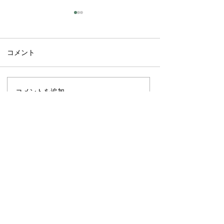
コメント
夏休みのイベン
コメントを追加…
Paeʻāina Challenge レー
ス前
人気商品