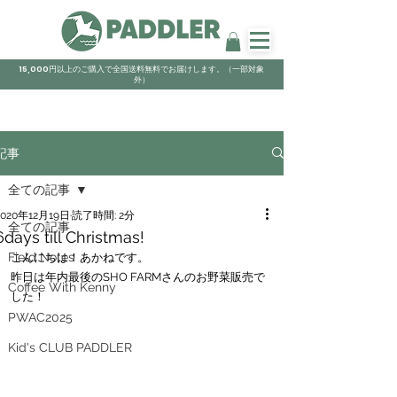
15,000円以上のご購入で全国送料無料でお届けします。（一部対象
外）
記事
全ての記事
2020年12月19日
読了時間: 2分
全ての記事
6days till Christmas!
Field Notes
こんにちは！あかねです。
昨日は年内最後のSHO FARMさんのお野菜販売で
Coffee With Kenny
した！
PWAC2025
Kid's CLUB PADDLER