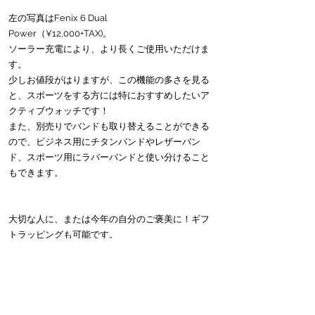
左の写真はFenix 6 Dual 
Power（¥12,000+TAX)。
ソーラー充電により、より長くご使用いただけま
す。
少しお値段がはりますが、この機能の多さを見る
と、スポーツをする方には特におすすめしたいア
クティブウォッチです！
また、別売りでバンドも取り替えることができる
ので、ビジネス用にチタンバンドやレザーバン
ド、スポーツ用にラバーバンドと使い分けること
もできます。
大切な人に、または今年の自分のご褒美に！ギフ
トラッピングも可能です。
店頭に置いてある３種類以外にも、お取り寄せも
可能なので、お気軽にご相談ください。
Akane