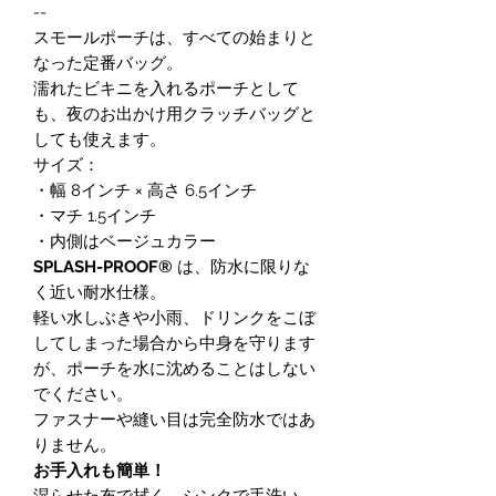
--
スモールポーチは、すべての始まりと
なった定番バッグ。
濡れたビキニを入れるポーチとして
も、夜のお出かけ用クラッチバッグと
しても使えます。
サイズ：
・幅 8インチ × 高さ 6.5インチ
・マチ 1.5インチ
・内側はベージュカラー
SPLASH-PROOF®
は、防水に限りな
く近い耐水仕様。
軽い水しぶきや小雨、ドリンクをこぼ
してしまった場合から中身を守ります
が、ポーチを水に沈めることはしない
でください。
ファスナーや縫い目は完全防水ではあ
りません。
お手入れも簡単！