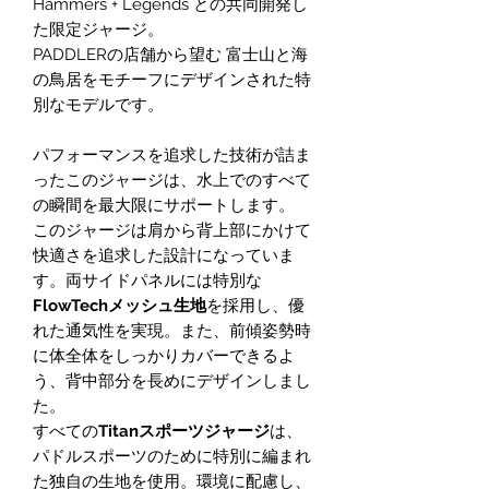
Hammers + Legends との共同開発し
た限定ジャージ。
PADDLERの店舗から望む 富士山と海
の鳥居をモチーフにデザインされた特
別なモデルです。
パフォーマンスを追求した技術が詰ま
ったこのジャージは、水上でのすべて
の瞬間を最大限にサポートします。
このジャージは肩から背上部にかけて
快適さを追求した設計になっていま
す。両サイドパネルには特別な
FlowTechメッシュ生地
を採用し、優
れた通気性を実現。また、前傾姿勢時
に体全体をしっかりカバーできるよ
う、背中部分を長めにデザインしまし
た。
すべての
Titanスポーツジャージ
は、
パドルスポーツのために特別に編まれ
た独自の生地を使用。環境に配慮し、