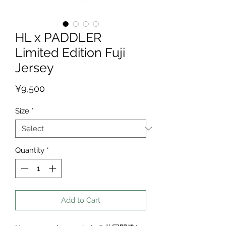
HL x PADDLER
Limited Edition Fuji
Jersey
Price
¥9,500
Size
*
Quantity
*
Add to Cart