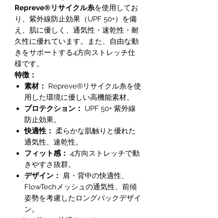
Repreve®リサイクル糸
を使用してお
り、紫外線防止効果（UPF 50+）を備
え、肌に優しく、通気性・速乾性・耐
久性に優れています。また、自由な動
きをサポートする4方向ストレッチ仕
様です。
特徴：
素材：
Repreve®リサイクル糸を使
用した環境に優しい高機能素材。
プロテクション：
UPF 50+ 紫外線
防止効果。
快適性：
柔らかな肌触りと優れた
通気性、速乾性。
フィット感：
4方向ストレッチで動
きやすさ抜群。
デザイン：
肩・背中の快適性、
FlowTechメッシュの通気性、前傾
姿勢を考慮したロングバックデザイ
ン。