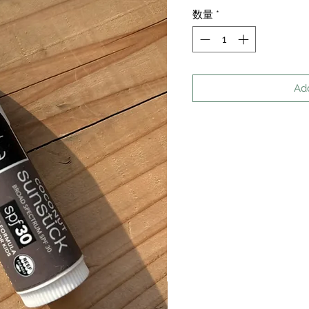
格
数量
*
Ad