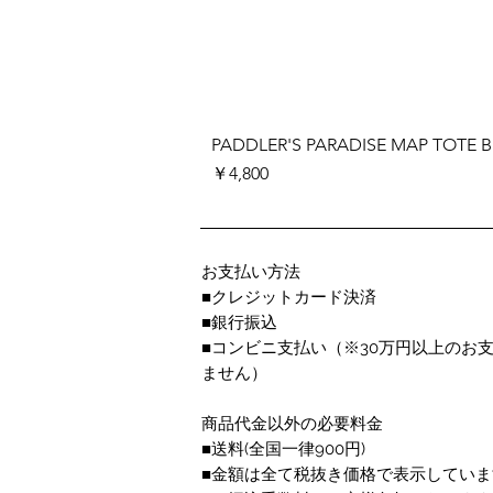
PADDLER'S PARADISE MAP TOTE 
価格
￥4,800
お支払い方法
■クレジットカード決済
■銀行振込
■コンビニ支払い
（※30万円以上のお
ません）
商品代金以外の必要料金
■送料(全国一律900円)
■金額は全て税抜き価格で表示していま