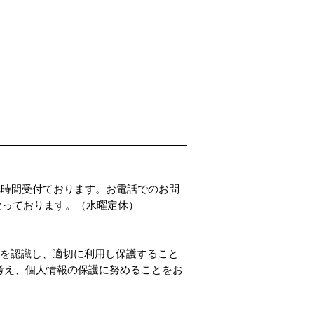
PADDLER'S PARADISE 
価格
￥4,800
4時間受付ております。お電話でのお問
00となっております。（水曜定休）
性を認識し、適切に利用し保護すること
考え、個人情報の保護に努めることをお