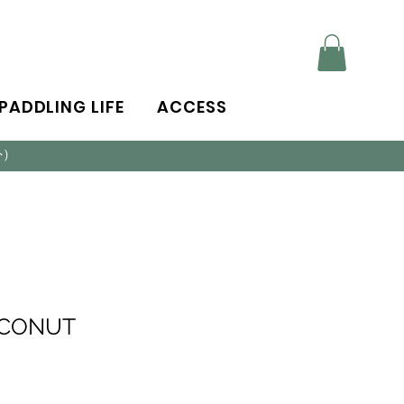
PADDLING LIFE
ACCESS
外）
OCONUT