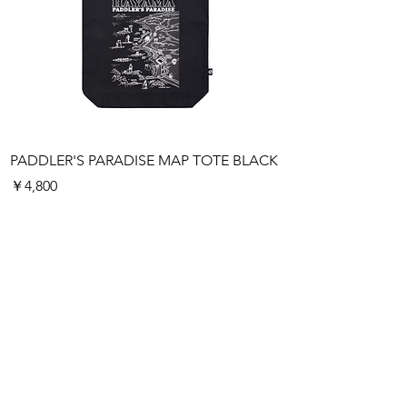
PADDLER'S PARADISE MAP TOTE BLACK
PADDLER'S PARAD
価格
価格
￥4,800
￥4,800
お支払い方法
■クレジットカード決済
■銀行振込
■コンビニ支払い
（※30万円以上のお支払い時には
ご使用いただけません）
商品代金以外の必要料金