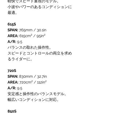
軽快でスピード重視のモデル。
小波やパワーのあるコンディションに
最適。
615S
SPAN:
765mm / 30.1in
AREA:
615cm² / 95in²
A/R:
9.5
バランスの取れた操作性。
スピードとコントロールの両立を求め
るライダーに。
720S
SPAN:
830mm / 32.7in
AREA:
720cm² / 112in²
A/R:
9.5
安定感と操作性のバランスモデル。
幅広いコンディションに対応。
850S