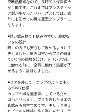
空断熱構造なので、長時間の保温保冷
が可能です。これまではプラスティッ
ク製が多かったリバーズとしては、意
外にも初めての魔法瓶型タンブラーに
なります。
■熱い飲み物でも飲みやすい、絶妙な
フタの設計
猫舌の方でも安心して飲めるように工
夫しました。飲み口穴からフタの縁ま
で1.5cmの距離を設け、ドリンクが口
に触れる前に、空気に触れて温度が下
がるように設計しました。
■フタを外して、コップのように使え
る2WAY仕様
カップの縁を無塗装にしているため、
口当たりも良く、フタを外したままの
直飲みもおすすめです。キリッと冷え
たビールを喉越し良く楽しんだり、ラ