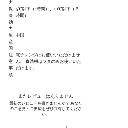
力
保
5℃以下（1時間）、10℃以下（６
冷
時間）
効
力
生
中国
産
国
注
電子レンジはお使いいただけませ
意
ん。 食洗機はフタのみお使いいた
事
だけます。
項
まだレビューはありません
最初のレビューを書きませんか？ あなた
のご意見・ご要望をぜひ共有してくださ
い。