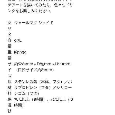
テアートを描いてみたり。色々なドリ
ンクをお楽しみください。
商
ウォールマグ シェイド
品
名
容
0.3L
量
重
約199g
量
サ
約W81mm × D85mm × H141mm
イ
（口径サイズ約81mm）
ズ
原
ステンレス鋼（本体、フタ）／ポ
材
リプロピレン（フタ）／シリコー
料
ンゴム（フタ）
保
78℃以上（1時間）、42℃以上（６
温
時間）
効