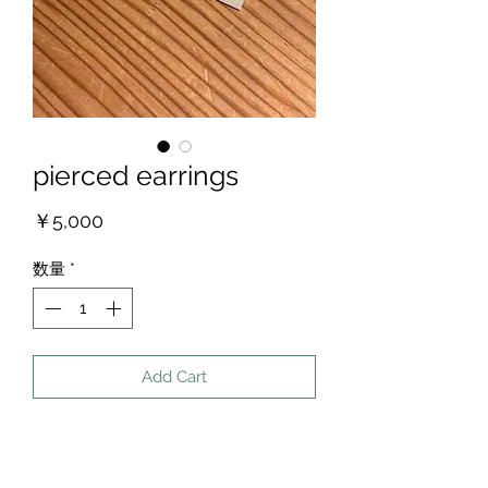
pierced earrings
価
￥5,000
格
数量
*
Add Cart