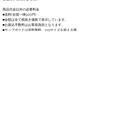
商品代金以外の必要料金
■送料(全国一律900円)
■金額は全て税抜き価格で表示しています。
■お振込手数料はお客様負担となります。
■サップボードは送料無料、150サイズを超える商
品は1つにつき4000円かかります。
返品について
■お客様のご都合での返品・交換は、できませんの
で予めご了承の上、ご注文ください。
■お届けした商品に万一、汚損・破損等がございま
したら メールもしくは電話にて弊社までご連絡頂
い後、料金着払いにて弊社まで商品をご返送下さ
い。当店もしくはメーカーより直接お客様へ正常品
を迅速に送らせて頂きます。交換商品が売り切れの
場合、返金対応になりますのでご了承下さい。
営業時間について
■ネットでのご注文は24時間受付ております。お電
話でのお問合せは10:00～18:00となっております。
（水曜定休）