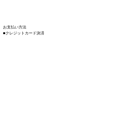
お支払い方法
■クレジットカード決済
■銀行振込
■コンビニ支払い
（※30万円以上のお支払い時には
ご使用いただけません）
商品代金以外の必要料金
■送料(全国一律900円)
■金額は全て税抜き価格で表示しています。
■お振込手数料はお客様負担となります。
■サップボードは送料無料、150サイズを超える商
品は1つにつき4000円かかります。
返品について
■お客様のご都合での返品・交換は、できませんの
で予めご了承の上、ご注文ください。
■お届けした商品に万一、汚損・破損等がございま
したら メールもしくは電話にて弊社までご連絡頂