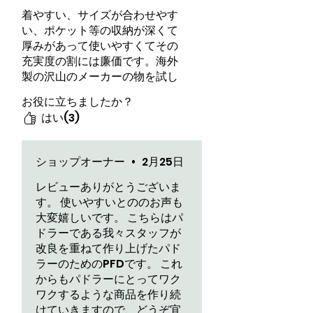
着やすい、サイズが合わせやす
い、ポケット等の収納が深くて
厚みがあって使いやすくてその
充実度の割には廉価です。海外
製の沢山のメーカーの物を試し
てきましたが一番よくできてま
お役に立ちましたか？
す
はい(3)
ショップオーナー
•
2月25日
レビューありがとうございま
す。 使いやすいとののお声も
大変嬉しいです。 こちらはパ
ドラーである我々スタッフが
改良を重ねて作り上げたパド
ラーのためのPFDです。 これ
からもパドラーにとってワク
ワクするような商品を作り続
けていきますので、どうぞ宜