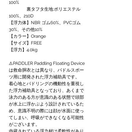
100%
裏タフタ生地:ポリエステル
100%、210D
【浮力体】NBR ゴム60%、PVCゴム
30%、その他10%
【カラー】Orange
【サイズ】FREE
【浮力】4.0kg
⚠️PADDLER Paddling Floating Device
は救命胴衣とは異なり、パドルスポー
ツ用に開発された浮力補助具です。
着心地とパドリングの機動性を重視し
た浮力補助具となっており、あくまで
泳力のある方が意識のある状態で頭部
が水上に浮かぶよう設計されているた
め、意識不明の際には顔が水面に使っ
てしまい、呼吸ができなくなる可能性
がございます。
内蔵されている浮力材は柔軟性があり