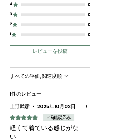
4
0
3
0
2
0
1
0
レビューを投稿
すべての評価, 関連度順
1件のレビュー
上野武彦
•
2025年10月02日
確認済み
5つ星のうち5と評価されています。
軽くて着ている感じがな
い