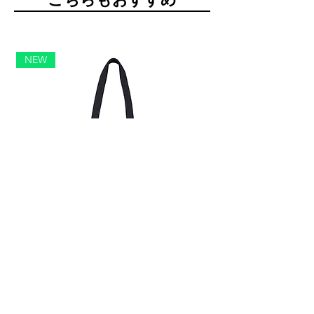
NEW
PADDLER'S PARADISE MAP TOTE BLACK
PADDLER'S PARAD
価格
価格
￥4,800
￥4,800