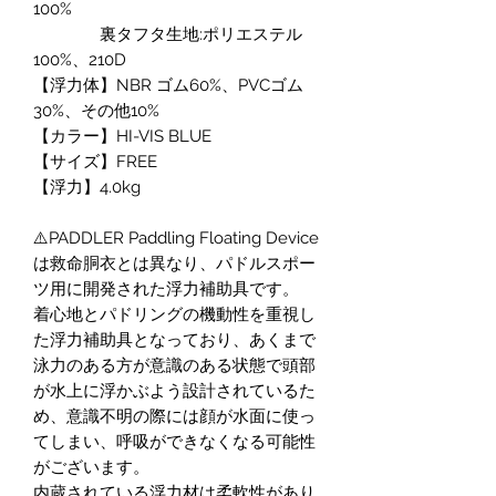
100%
裏タフタ生地:ポリエステル
100%、210D
【浮力体】NBR ゴム60%、PVCゴム
30%、その他10%
【カラー】HI-VIS BLUE
【サイズ】FREE
【浮力】4.0kg
⚠️PADDLER Paddling Floating Device
は救命胴衣とは異なり、パドルスポー
ツ用に開発された浮力補助具です。
着心地とパドリングの機動性を重視し
た浮力補助具となっており、あくまで
泳力のある方が意識のある状態で頭部
が水上に浮かぶよう設計されているた
め、意識不明の際には顔が水面に使っ
てしまい、呼吸ができなくなる可能性
がございます。
内蔵されている浮力材は柔軟性があり