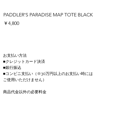
PADDLER'S PARADISE MAP TOTE BLACK
PADDLER'S PARAD
価格
価格
￥4,800
￥4,800
お支払い方法
■クレジットカード決済
■銀行振込
■コンビニ支払い
（※30万円以上のお支払い時には
ご使用いただけません）
商品代金以外の必要料金
■送料(全国一律900円)
■金額は全て税抜き価格で表示しています。
■お振込手数料はお客様負担となります。
■サップボードは送料無料、150サイズを超える商
品は1つにつき4000円かかります。
返品について