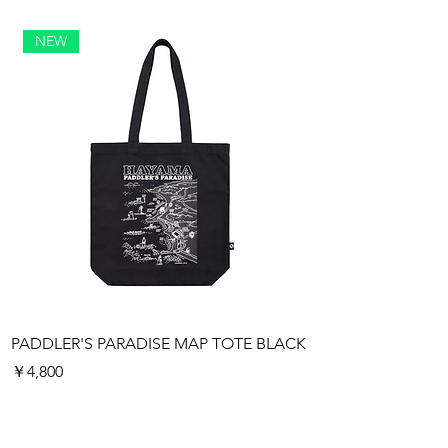
NEW
PADDLER'S PARADISE MAP TOTE BLACK
PADDLER'S PARAD
価格
価格
￥4,800
￥4,800