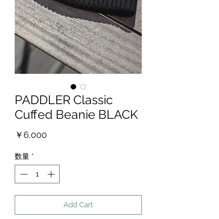
PADDLER Classic
Cuffed Beanie BLACK
価
￥6,000
格
数量
*
Add Cart