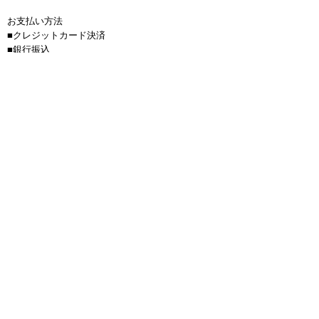
お支払い方法
■クレジットカード決済
■銀行振込
■コンビニ支払い
（※30万円以上のお支払い時には
ご使用いただけません）
商品代金以外の必要料金
■送料(全国一律900円)
■金額は全て税抜き価格で表示しています。
■お振込手数料はお客様負担となります。
■サップボードは送料無料、150サイズを超える商
品は1つにつき4000円かかります。
返品について
■お客様のご都合での返品・交換は、できませんの
で予めご了承の上、ご注文ください。
■お届けした商品に万一、汚損・破損等がございま
したら メールもしくは電話にて弊社までご連絡頂
い後、料金着払いにて弊社まで商品をご返送下さ
い。当店もしくはメーカーより直接お客様へ正常品
を迅速に送らせて頂きます。交換商品が売り切れの