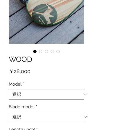
WOOD
価
￥28,000
格
Model
*
Blade model
*
Length (inch)
*