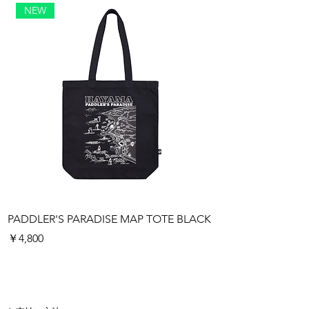
NEW
PADDLER'S PARADISE MAP TOTE BLACK
PADDLER'S PARAD
価格
価格
￥4,800
￥4,800