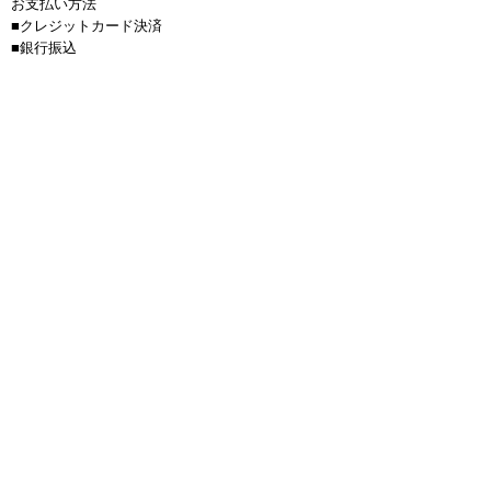
お支払い方法
■クレジットカード決済
■銀行振込
■コンビニ支払い
（※30万円以上のお支払い時には
ご使用いただけません）
商品代金以外の必要料金
■送料(全国一律900円)
■金額は全て税抜き価格で表示しています。
■お振込手数料はお客様負担となります。
■サップボードは送料無料、150サイズを超える商
品は1つにつき4000円かかります。
返品について
■お客様のご都合での返品・交換は、できませんの
で予めご了承の上、ご注文ください。
■お届けした商品に万一、汚損・破損等がございま
したら メールもしくは電話にて弊社までご連絡頂
い後、料金着払いにて弊社まで商品をご返送下さ
い。当店もしくはメーカーより直接お客様へ正常品
を迅速に送らせて頂きます。交換商品が売り切れの
場合、返金対応になりますのでご了承下さい。