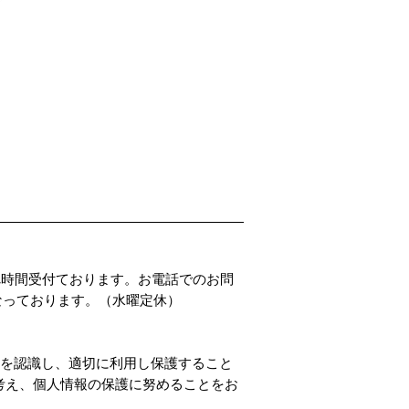
PADDLER'S PARADISE 
価格
￥4,800
4時間受付ております。お電話でのお問
00となっております。（水曜定休）
性を認識し、適切に利用し保護すること
考え、個人情報の保護に努めることをお