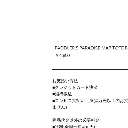
PADDLER'S PARADISE MAP TOTE 
価格
￥4,800
お支払い方法
■クレジットカード決済
■銀行振込
■コンビニ支払い
（※30万円以上のお
ません）
商品代金以外の必要料金
■送料(全国一律900円)