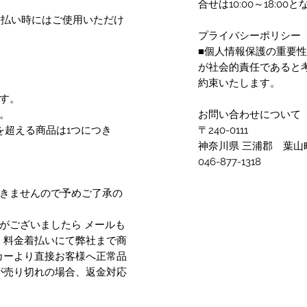
合せは10:00～18:
支払い時にはご使用いただけ
プライバシーポリシー
■個人情報保護の重要
が社会的責任であると
約束いたします。
す。
。
お問い合わせについて
を超える商品は1つにつき
〒240-0111
神奈川県 三浦郡 葉山町
046-877-1318
できませんので予めご了承の
がございましたら メールも
、料金着払いにて弊社まで商
カーより直接お客様へ正常品
が売り切れの場合、返金対応