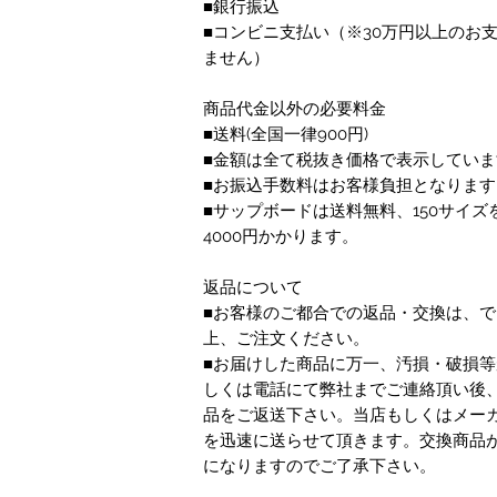
■銀行振込
■コンビニ支払い
（※30万円以上のお
ません）
商品代金以外の必要料金
■送料(全国一律900円)
■金額は全て税抜き価格で表示していま
■お振込手数料はお客様負担となります
■サップボードは送料無料、150サイズ
4000円かかります。
返品について
■お客様のご都合での返品・交換は、
上、ご注文ください。
■お届けした商品に万一、汚損・破損等
しくは電話にて弊社までご連絡頂い後
品をご返送下さい。当店もしくはメー
を迅速に送らせて頂きます。交換商品
になりますのでご了承下さい。