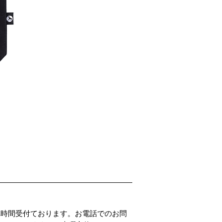
PADDLER'S PARADISE 
価格
￥4,800
4時間受付ております。お電話でのお問