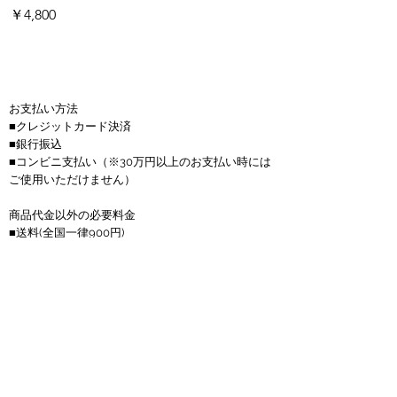
価格
価格
￥4,800
￥4,800
お支払い方法
■クレジットカード決済
■銀行振込
■コンビニ支払い
（※30万円以上のお支払い時には
ご使用いただけません）
商品代金以外の必要料金
■送料(全国一律900円)
■金額は全て税抜き価格で表示しています。
■お振込手数料はお客様負担となります。
■サップボードは送料無料、150サイズを超える商
品は1つにつき4000円かかります。
返品について
■お客様のご都合での返品・交換は、できませんの
で予めご了承の上、ご注文ください。
■お届けした商品に万一、汚損・破損等がございま