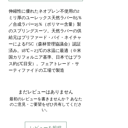
伸縮性に優れたネオプレン不使用の2
ミリ厚のユーレックス天然ラバー85％
／合成ラバー15％（ポリマー含量）製
のスプリングスーツ。天然ラバーの供
給元はプリファード・バイ・ネイチャ
ーによるFSC（森林管理協議会）認証
済み。18℃～23℃の水温に最適（※米
国カリフォルニア基準、日本ではプラ
ス約5℃目安）。フェアトレード・サ
ーティファイドの工場で製造
まだレビューはありません
最初のレビューを書きませんか？ あなた
のご意見・ご要望をぜひ共有してくださ
い。
レビューを投稿