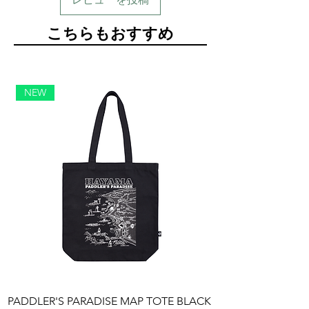
​こちらもおすすめ
NEW
PADDLER'S PARADISE MAP TOTE BLACK
PADDLER'S PARAD