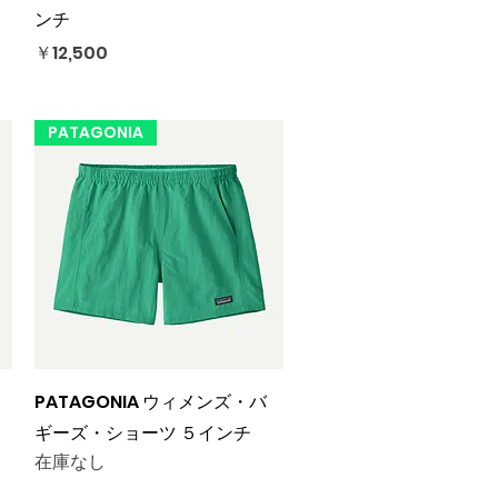
ンチ
価格
￥12,500
PATAGONIA
クイックビュー
PATAGONIA ウィメンズ・バ
ギーズ・ショーツ ５インチ
在庫なし