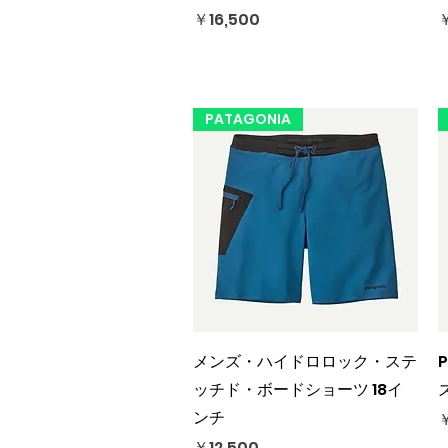
価格
￥16,500
￥
PATAGONIA
クイックビュー
メンズ・ハイドロロック・ステ
ッチド・ボードショーツ 18イ
ンチ
￥
価格
￥12,500