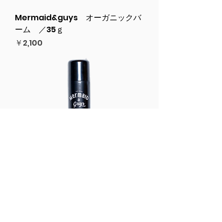
Mermaid&guys オーガニックバ
ーム ／35ｇ
価格
￥2,100
UVカットスプレーBUZZ【日焼け止
めスプレー】
価格
￥1,700