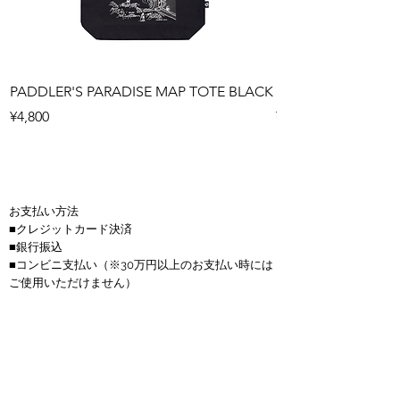
PADDLER'S PARADISE MAP TOTE BLACK
PADDLER'S PARAD
Price
Price
¥4,800
¥4,800
お支払い方法
■クレジットカード決済
■銀行振込
■コンビニ支払い
（※30万円以上のお支払い時には
ご使用いただけません）
商品代金以外の必要料金
■送料(全国一律900円)
■金額は全て税抜き価格で表示しています。
■お振込手数料はお客様負担となります。
■サップボードは送料無料、150サイズを超える商