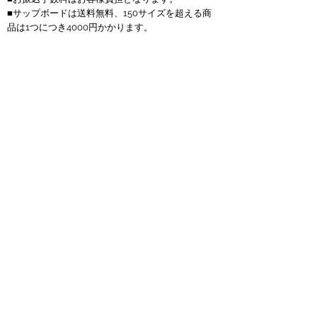
■サップボードは送料無料、150サイズを超える商
品は1つにつき4000円かかります。
返品について
■お客様のご都合での返品・交換は、できませんの
で予めご了承の上、ご注文ください。
■お届けした商品に万一、汚損・破損等がございま
したら メールもしくは電話にて弊社までご連絡頂
い後、料金着払いにて弊社まで商品をご返送下さ
い。当店もしくはメーカーより直接お客様へ正常品
を迅速に送らせて頂きます。交換商品が売り切れの
場合、返金対応になりますのでご了承下さい。
営業時間について
■ネットでのご注文は24時間受付ております。お電
話でのお問合せは10:00～18:00となっております。
（水曜定休）
プライバシーポリシー
■個人情報保護の重要性を認識し、適切に利用し保
護することが社会的責任であると考え、個人情報の
保護に努めることをお約束いたします。