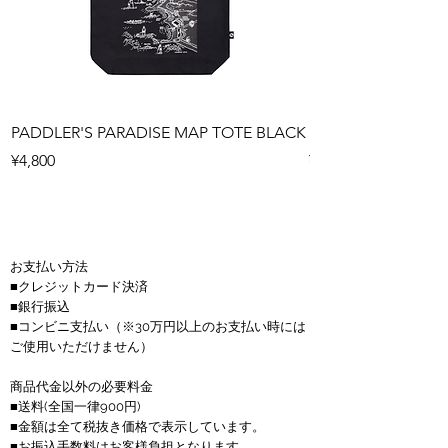
PADDLER'S PARADISE MAP TOTE BLACK
PADDLER'S PARAD
Price
Price
¥4,800
¥4,800
お支払い方法
■クレジットカード決済
■銀行振込
■コンビニ支払い
（※30万円以上のお支払い時には
ご使用いただけません）
商品代金以外の必要料金
■送料(全国一律900円)
■金額は全て税抜き価格で表示しています。
■お振込手数料はお客様負担となります。