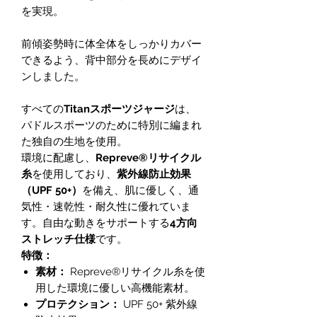
を実現。
前傾姿勢時に体全体をしっかりカバー
できるよう、背中部分を長めにデザイ
ンしました。
すべての
Titanスポーツジャージ
は、
パドルスポーツのために特別に編まれ
た独自の生地を使用。
環境に配慮し、
Repreve®リサイクル
糸
を使用しており、
紫外線防止効果
（UPF 50+）
を備え、肌に優しく、通
気性・速乾性・耐久性に優れていま
す。自由な動きをサポートする
4方向
ストレッチ仕様
です。
特徴：
素材：
Repreve®リサイクル糸を使
用した環境に優しい高機能素材。
プロテクション：
UPF 50+ 紫外線