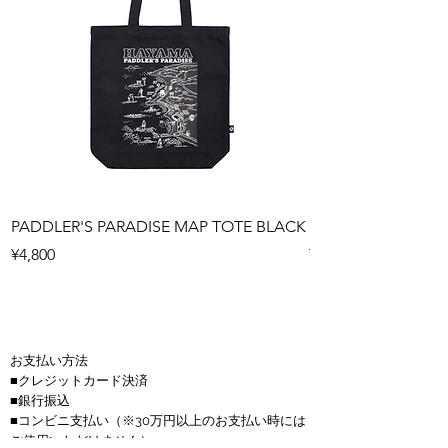
PADDLER'S PARADISE MAP TOTE BLACK
PADDLER'S PARAD
Price
Price
¥4,800
¥4,800
お支払い方法
■クレジットカード決済
■銀行振込
■コンビニ支払い
（※30万円以上のお支払い時には
ご使用いただけません）