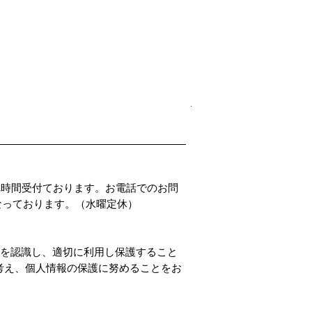
PADDLER'S PARADISE 
Price
¥4,800
4時間受付ております。お電話でのお問
00となっております。（水曜定休）
性を認識し、適切に利用し保護すること
考え、個人情報の保護に努めることをお