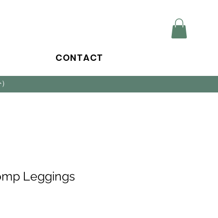
CONTACT
外）
omp Leggings