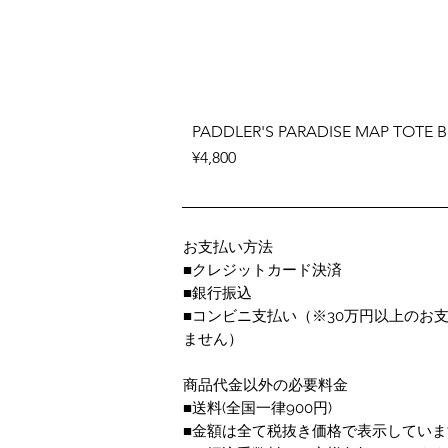
PADDLER'S PARADISE MAP TOTE 
Price
¥4,800
お支払い方法
■クレジットカード決済
■銀行振込
■コンビニ支払い
（※30万円以上のお
ません）
商品代金以外の必要料金
■送料(全国一律900円)
■金額は全て税抜き価格で表示していま