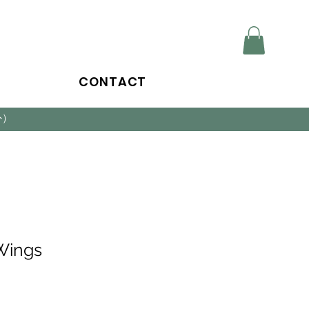
CONTACT
外）
 Wings