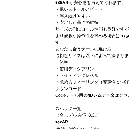
188AR
が安心感を与えてくれます。
・低いストールスピード
・浮き続けやすい
・安定した高さの維持
サイズの割にロール性能も良好ですが
より俊敏な操作性を求める場合は
175
す。
あなたに合うテールの選び方
適切なサイズは以下によって決まりま
・体重
・使用ディシプリン
・ライディングレベル
・求めるフィーリング（安定性 or 操
ダウンロード
Codeテール用の
3Dシムデータ
はダウ
スペック一覧
（全モデル A/R: 8.64）
142AR
SPAN: 340mm / 13.4in