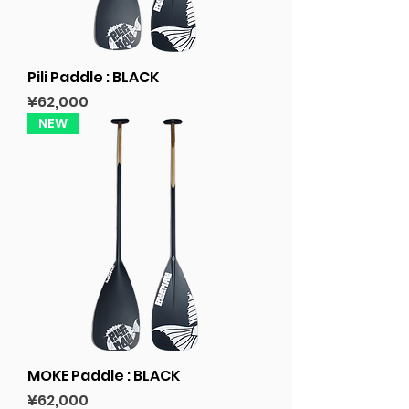
Pili Paddle : BLACK
Price
¥62,000
NEW
MOKE Paddle : BLACK
Price
¥62,000