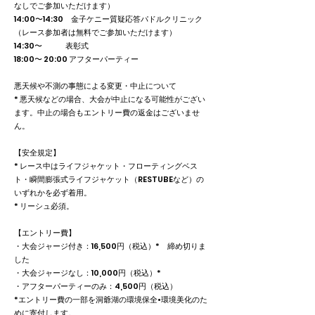
なしでご参加いただけます）
14:00〜14:30 金子ケニー質疑応答パドルクリニック
（レース参加者は無料でご参加いただけます）
14:30〜 表彰式
18:00〜 20:00 アフターパーティー
悪天候や不測の事態による変更・中止について
* 悪天候などの場合、大会が中止になる可能性がござい
ます。中止の場合もエントリー費の返金はございませ
ん。
【安全規定】
* レース中はライフジャケット・フローティングベス
ト・瞬間膨張式ライフジャケット（RESTUBEなど）の
いずれかを必ず着用。
* リーシュ必須。
【エントリー費】
・大会ジャージ付き：16,500円（税込）* 締め切りま
した
・大会ジャージなし：10,000円（税込）*
・アフターパーティーのみ：4,500円（税込）
​*エントリー費の一部を洞爺湖の環境保全•環境美化のた
めに寄付します。