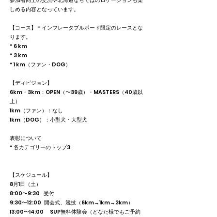
しめる内容となっています。
【コース】＊インフレータブルボード限定のレースとな
ります。
* 6 km
* 3 km
* 1 km（ファン・DOG）
【ディビジョン】
6km・3km：OPEN（〜39歳）・MASTERS（40歳以
上）
1km（ファン）：なし
1km（DOG）：小型犬・大型犬
表彰について
* 各カテゴリーのトップ3
【スケジュール】
8月1日（土）
8:00〜9:30 受付
9:30〜12:00 開会式、競技（6km→1km→3km）
13:00〜14:00 SUP無料体験会（どなた様でもご予約