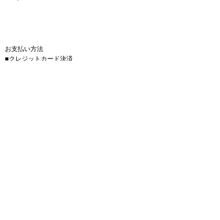
お支払い方法
■クレジットカード決済
■銀行振込
■コンビニ支払い
（※30万円以上のお支払い時には
ご使用いただけません）
商品代金以外の必要料金
■送料(全国一律900円)
■金額は全て税抜き価格で表示しています。
■お振込手数料はお客様負担となります。
■サップボードは送料無料、150サイズを超える商
品は1つにつき4000円かかります。
返品について
■お客様のご都合での返品・交換は、できませんの
で予めご了承の上、ご注文ください。
■お届けした商品に万一、汚損・破損等がございま
したら メールもしくは電話にて弊社までご連絡頂