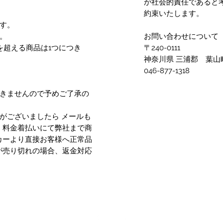
が社会的責任であると
約束いたします。
す。
。
お問い合わせについて
を超える商品は1つにつき
〒240-0111
神奈川県 三浦郡 葉山町
046-877-1318
できませんので予めご了承の
がございましたら メールも
、料金着払いにて弊社まで商
カーより直接お客様へ正常品
が売り切れの場合、返金対応