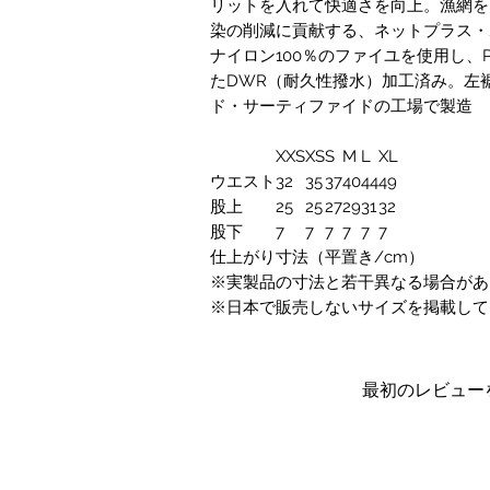
リットを入れて快適さを向上。漁網を
染の削減に貢献する、ネットプラス・
ナイロン100％のファイユを使用し、
たDWR（耐久性撥水）加工済み。左裾
ド・サーティファイドの工場で製造
XXS
XS
S
M
L
XL
ウエスト
32
35
37
40
44
49
股上
25
25
27
29
31
32
股下
7
7
7
7
7
7
仕上がり寸法（平置き/cm）
※実製品の寸法と若干異なる場合があ
※日本で販売しないサイズを掲載して
最初のレビュー