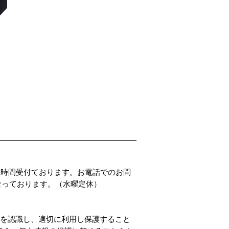
PADDLER'S PARADISE 
価格
￥4,800
4時間受付ております。お電話でのお問
00となっております。（水曜定休）
性を認識し、適切に利用し保護すること