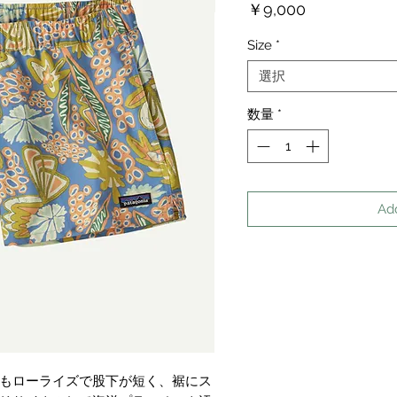
価
￥9,000
格
Size
*
選択
数量
*
Ad
もローライズで股下が短く、裾にス