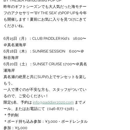
BY THESEA Handcrafted POP UP
昨年のギフトシーズンでも大人気だった海モチー
フのアクセサリー"BY THE SEA" のPOP UPを今年
も開催します！夏前にお気に入りを見つけにきて
くださいね。
6月15日（月）：CLUB PADDLER Kid's　16:00〜
＠真名瀬海岸
6月18日（木）：SUNRISE SESSION　6:00〜＠
秋谷海岸
6月20日（土）：SUNSET CRUISE 17:00〜＠真名
瀬海岸
真名瀬の絶景と共にSUPの上でサンセットを楽し
もう。
一人で漕ぐのが不安な方も、スタッフがついてい
るので、ご安心ください！
限定5名、予約は 
info@paddler2020.com
 までメ
ール、またはお電話にて（046-877-1318）。
＊予約制
＊ボード持ち込み参加：¥3,000・ボードレンタル
参加：¥5,000