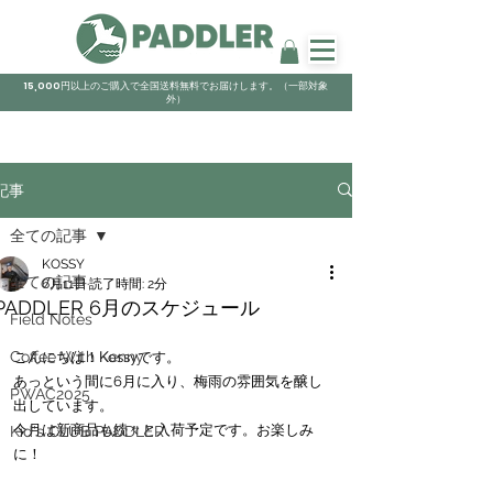
15,000円以上のご購入で全国送料無料でお届けします。（一部対象
外）
記事
全ての記事
KOSSY
全ての記事
6月11日
読了時間: 2分
PADDLER 6月のスケジュール
Field Notes
Coffee With Kenny
こんにちは！Kossyです。
あっという間に6月に入り、梅雨の雰囲気を醸し
PWAC2025
出しています。
今月は新商品も続々と入荷予定です。お楽しみ
Kid's CLUB PADDLER
に！