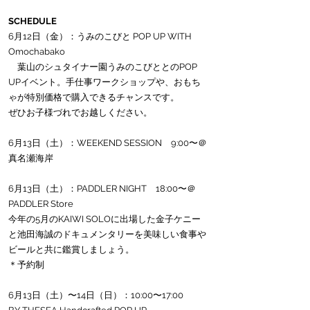
SCHEDULE
6月12日（金）：うみのこびと POP UP WITH 
Omochabako
　葉山のシュタイナー園うみのこびととのPOP 
UPイベント。手仕事ワークショップや、おもち
ゃが特別価格で購入できるチャンスです。
ぜひお子様づれでお越しください。
6月13日（土）：WEEKEND SESSION　9:00〜＠
真名瀬海岸
6月13日（土）：PADDLER NIGHT　18:00〜＠
PADDLER Store
今年の5月のKAIWI SOLOに出場した金子ケニー
と池田海誠のドキュメンタリーを美味しい食事や
ビールと共に鑑賞しましょう。
＊予約制
6月13日（土）〜14日（日）：10:00〜17:00