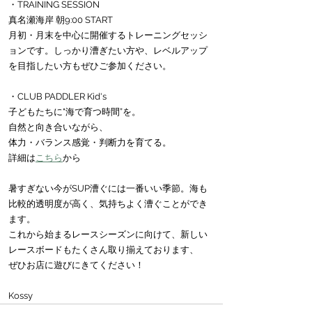
・TRAINING SESSION
真名瀬海岸 朝9:00 START
月初・月末を中心に開催するトレーニングセッシ
ョンです。しっかり漕ぎたい方や、レベルアップ
を目指したい方もぜひご参加ください。
・CLUB PADDLER Kid's
子どもたちに"海で育つ時間”を。
自然と向き合いながら、
体力・バランス感覚・判断力を育てる。
詳細は
こちら
から
暑すぎない今がSUP漕ぐには一番いい季節。海も
比較的透明度が高く、気持ちよく漕ぐことができ
ます。
これから始まるレースシーズンに向けて、新しい
レースボードもたくさん取り揃えております、
ぜひお店に遊びにきてください！
Kossy