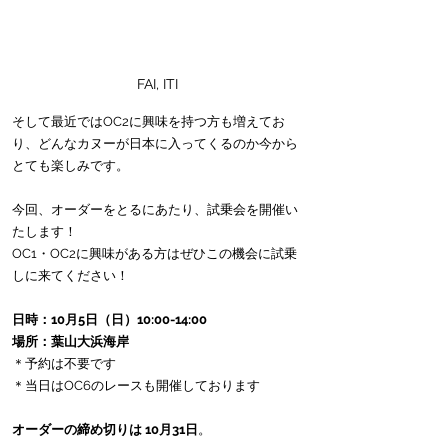
FAI, ITI
そして最近ではOC2に興味を持つ方も増えてお
り、どんなカヌーが日本に入ってくるのか今から
とても楽しみです。
今回、オーダーをとるにあたり、試乗会を開催い
たします！
OC1・OC2に興味がある方はぜひこの機会に試乗
しに来てください！
日時：10月5日（日）10:00-14:00
場所：葉山大浜海岸
＊予約は不要です
＊当日はOC6のレースも開催しております
オーダーの締め切りは 10月31日
。