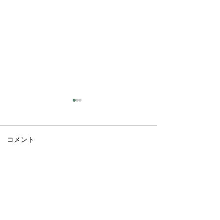
コメント
夏休みのイベン
コメントを追加…
Paeʻāina Challenge レー
ス前