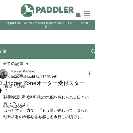
15,000円以上のご購入で全国送料無料でお届けします。（一部対象
外）
記事
全ての記事
Kenny Kaneko
全ての記事
2025年9月22日
読了時間: 1分
Outrigger Zoneオーダー受付スター
Field Notes
ト！
Coffee With Kenny
朝夕が涼しくなり、秋の気配を感じられる日々が
続いています。
PWAC2025
ほっとする一方で、「もう夏が終わってしまった
Kid's CLUB PADDLER
な〜」という寂しさも感じる今日この頃です。