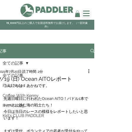
15,000円以上のご購入で全国送料無料でお届けします。（一部対象
外）
記事
全ての記事
2021年7月20日
読了時間: 2分
全ての記事
7/19 (日) Ocean AITOレポート
Field Notes
こんにちは！あかねです。
Coffee With Kenny
先週日曜日に行われたOcean AITO！パドル1本で
レースに挑む海の戦士たち！
PWAC2025
今日は当日のレースの模様をレポートしたいと思
Kid's CLUB PADDLER
います！
まずは受付。ボランティアの若者が受付をやって