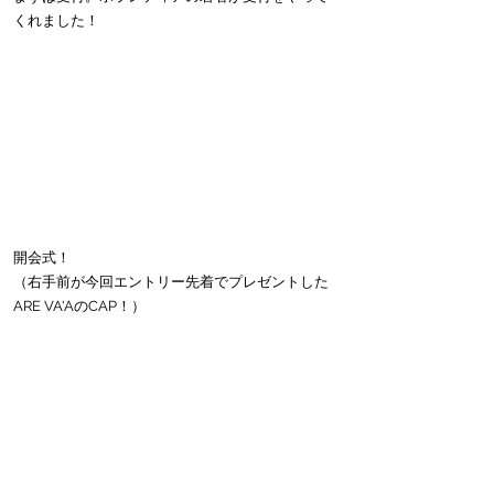
くれました！
開会式！
（右手前が今回エントリー先着でプレゼントした
ARE VA'AのCAP！）