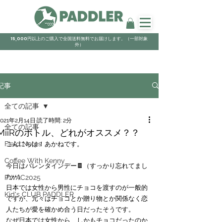
15,000円以上のご購入で全国送料無料でお届けします。（一部対象
外）
記事
全ての記事
2021年2月14日
読了時間: 2分
全ての記事
MiiRのボトル、どれがオススメ？？
Field Notes
こんにちは！あかねです。
Coffee With Kenny
今日はバレンタインデー🍫（すっかり忘れてまし
た••）
PWAC2025
日本では女性から男性にチョコを渡すのが一般的
Kid's CLUB PADDLER
ですが、元々はチョコとか贈り物とか関係なく恋
人たちが愛を確かめ合う日だったそうです。
なぜ日本では女性から、しかもチョコだったのか