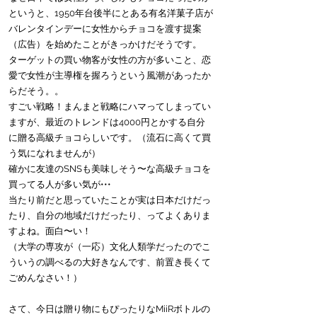
というと、1950年台後半にとある有名洋菓子店が
バレンタインデーに女性からチョコを渡す提案
（広告）を始めたことがきっかけだそうです。
ターゲットの買い物客が女性の方が多いこと、恋
愛で女性が主導権を握ろうという風潮があったか
らだそう。。
すごい戦略！まんまと戦略にハマってしまってい
ますが、最近のトレンドは4000円とかする自分
に贈る高級チョコらしいです。（流石に高くて買
う気になれませんが）
確かに友達のSNSも美味しそう〜な高級チョコを
買ってる人が多い気が•••
当たり前だと思っていたことが実は日本だけだっ
たり、自分の地域だけだったり、ってよくありま
すよね。面白〜い！
（大学の専攻が（一応）文化人類学だったのでこ
ういうの調べるの大好きなんです、前置き長くて
ごめんなさい！）
さて、今日は贈り物にもぴったりなMiiRボトルの