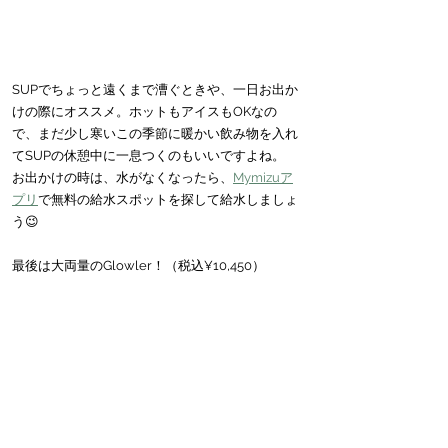
SUPでちょっと遠くまで漕ぐときや、一日お出か
けの際にオススメ。ホットもアイスもOKなの
で、まだ少し寒いこの季節に暖かい飲み物を入れ
てSUPの休憩中に一息つくのもいいですよね。
お出かけの時は、水がなくなったら、
Mymizuア
プリ
で無料の給水スポットを探して給水しましょ
う😉
最後は大両量のGlowler！（税込¥10,450）