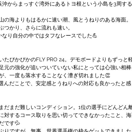
ヶ浜沖からまっすぐ湾外にあるトヨ根という小島を3周する
山の海よりもはるかに速い潮、風とうねりのある海面。
ぶつかり、さらに流れも速い。
かなり自分の中ではタフなレースでした💪
たぴかぴかのFLY PRO 24。デモボードよりもずっと
足元の強化が追いついていない私にとっては心強い相棒
が、一度も落水することなく漕ぎ切れました👏 
Dを選んだことで、安定感とうねりへの対応も良かったと
まだまだ難しいコンディション。1位の選手にどんどん
に対するコース取りを思い切ってできなかったこと、海
だです💦
ぷりですが、無事、世界選手権の枠をゲットできました