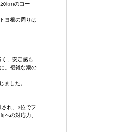
20kmのコー
トヨ根の周りは
軽く、安定感も
に。複雑な潮の
感じました。
離され、2位でフ
面への対応力、
。