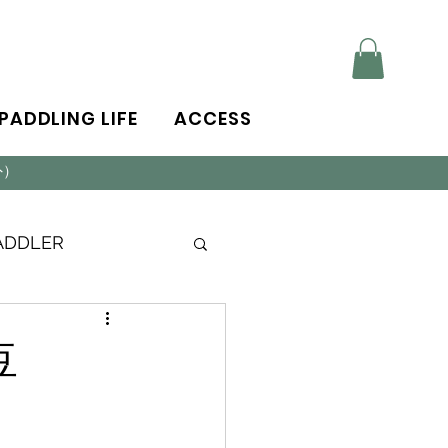
PADDLING LIFE
ACCESS
外）
PADDLER
豆