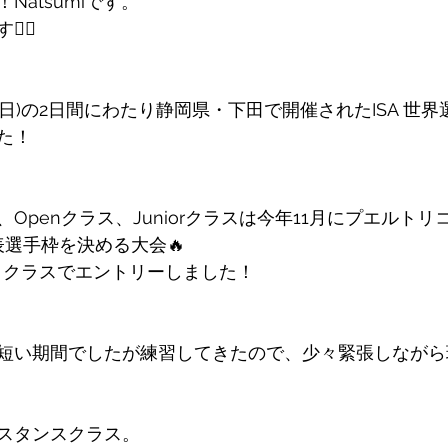
Natsumiです。
‍♀️
,12(日)の2日間にわたり静岡県・下田で開催されたISA 
た！
クラス、Openクラス、Juniorクラスは今年11月にプエルト
表選手枠を決める大会🔥
ns クラスでエントリーしました！ 
短い期間でしたが練習してきたので、少々緊張しながら
スタンスクラス。