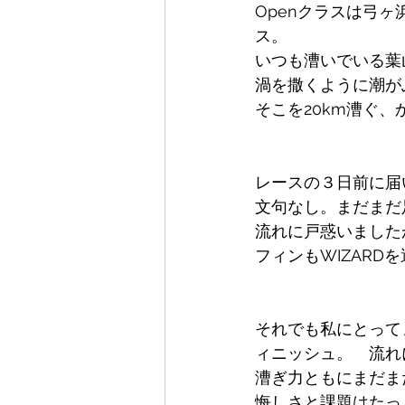
Openクラスは弓
ス。
いつも漕いでいる葉
渦を撒くように潮が
そこを20km漕ぐ、
レースの３日前に届い
文句なし。まだまだ
流れに戸惑いました
フィンもWIZAR
それでも私にとって
ィニッシュ。　流れ
漕ぎ力ともにまだま
悔しさと課題はたっ