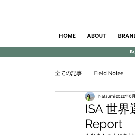
HOME
ABOUT
BRAN
1
全ての記事
Field Notes
Natsumi
2022年6
ISA 
Report