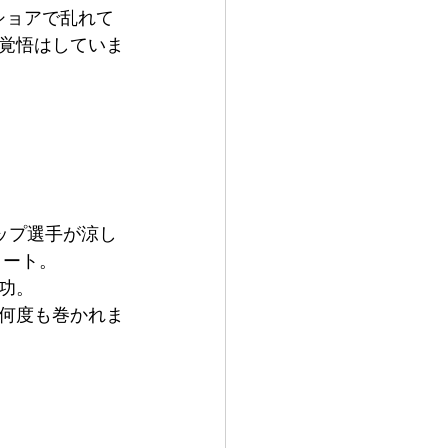
ショアで乱れて
覚悟はしていま
ップ選手が涼し
タート。
功。
何度も巻かれま