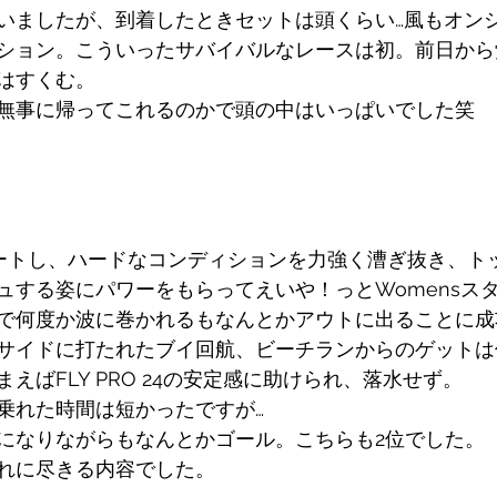
いましたが、到着したときセットは頭くらい…風もオン
ション。こういったサバイバルなレースは初。前日から
はすくむ。
無事に帰ってこれるのかで頭の中はいっぱいでした笑
タートし、ハードなコンディションを力強く漕ぎ抜き、ト
ュする姿にパワーをもらってえいや！っとWomensス
で何度か波に巻かれるもなんとかアウトに出ることに成
サイドに打たれたブイ回航、ビーチランからのゲットは
えばFLY PRO 24の安定感に助けられ、落水せず。
乗れた時間は短かったですが… 
になりながらもなんとかゴール。こちらも2位でした。
れに尽きる内容でした。