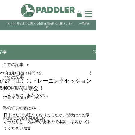
15,000円以上のご購入で全国送料無料でお届けします。（一部対象
外）
記事
全ての記事
2021年3月5日
読了時間: 2分
全ての記事
3/27（土）はトレーニングセッション
＆KOKUA試乗会！
Field Notes
こんにちは！あかねです。
Coffee With Kenny
PWAC2025
あっという間に3月！
日中はだいぶ暖かくなりましたが、朝晩はまだ寒
Kid's CLUB PADDLER
かったりと、気温差があるので体調には気をつけ
てくださいね🧣