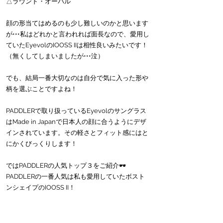
△ラウンド・オーバル
顔の形当てはめるのも少し難しいのかと思います
が•••私はどれかと言われれば面長なので、愛用し
ていたEyevolのIOOSS IIは相性良いみたいです！
（無くしてしまいましたが•••泣）
でも、結局一番大切なのは自分で気に入った形や
柄を選ぶことですよね！
PADDLERで取り扱っているEyevolのサングラス
はMade in Japanで日本人の顔に合うようにデザ
インされています。その軽さとフィット感にはと
にかくびっくりします！
ではPADDLERの人気トップ３をご紹介🕶
PADDLERの一番人気は私も愛用していたボスト
ンシェイプのIOOSS II！