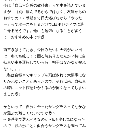
今は「自己肯定感の教科書」って本を読んでいま
すが、（別に病んでるからではなく、友達からの
おすすめ！）朝起きて日光浴びながら「やった
ー」ってポーズをとるだけで1日ポジティブに過
ごせるそうです。他にも勉強になることが多く
て、おすすめの本です📕
前置きはさておき、今日みたいに天気がいい日
は、冬でも眩しくて困る時ありませんか？特に自
転車や車を運転している時、帽子はなかなか被れ
ないし。。
（私は自転車でキャップを飛ばされて大惨事にな
りかねないことがあったので、それ以来、自転車
の時にニット帽意外かぶるのが怖くなってしまい
ました😨）
かといって、自分に合ったサングラスってなかな
か選ぶの難しくないですか😎？
何を基準で選ぶべきなのか••私も少し気になった
ので、顔の形ごとに似合うサングラスを調べてみ