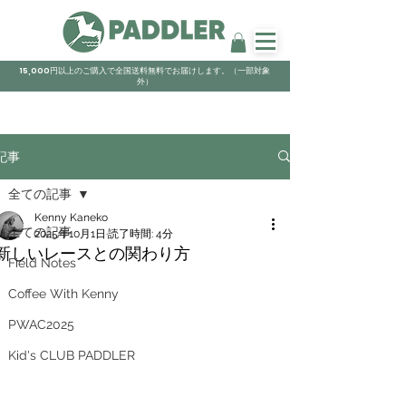
15,000円以上のご購入で全国送料無料でお届けします。（一部対象
外）
記事
全ての記事
Kenny Kaneko
全ての記事
2025年10月1日
読了時間: 4分
新しいレースとの関わり方
Field Notes
Coffee With Kenny
PWAC2025
Kid's CLUB PADDLER