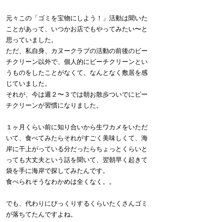
元々この「ゴミを宝物にしよう！」活動は聞いた
ことがあって、いつかお店でもやってみたい〜と
思っていました。
ただ、私自身、カヌークラブの活動の前後のビー
チクリーン以外で、個人的にビーチクリーンとい
うものをしたことがなくて、なんとなく敷居を感
じていました。
それが、今は週２〜３では朝お散歩ついでにビー
チクリーンが習慣になりました。
１ヶ月くらい前に知り合いから生ワカメをいただ
いて、食べてみたらそれがすごく美味しくて、海
岸に干上がっている分だったらちょっとくらいと
っても大丈夫という話を聞いて、翌朝早く起きて
袋を手に海岸で探してみたんです。
食べられそうなわかめは全くなく。。
でも、代わりにびっくりするくらいたくさんゴミ
が落ちてたんですよね。