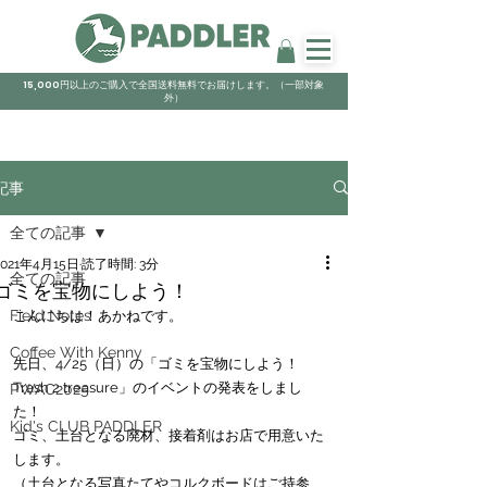
15,000円以上のご購入で全国送料無料でお届けします。（一部対象
外）
記事
全ての記事
2021年4月15日
読了時間: 3分
全ての記事
ゴミを宝物にしよう！
Field Notes
こんにちは！あかねです。
Coffee With Kenny
先日、4/25（日）の「ゴミを宝物にしよう！　
Trash 2 treasure」のイベントの発表をしまし
PWAC2025
た！
Kid's CLUB PADDLER
ゴミ、土台となる廃材、接着剤はお店で用意いた
します。
（土台となる写真たてやコルクボードはご持参