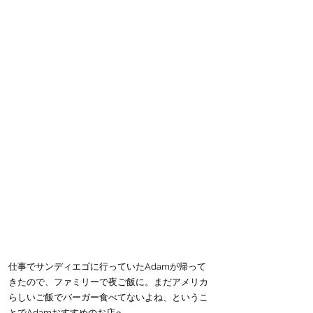
仕事でサンディエゴに行っていたAdamが帰って
きたので、ファミリーで夜ご飯に。まだアメリカ
らしいご飯でバーガー食べてないよね、というこ
とでAdamおすすめのお店へ。