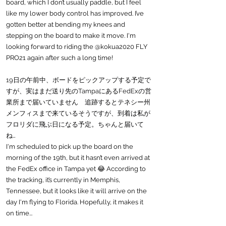
board, which I don’t usually paddle, but I feel 
like my lower body control has improved. I’ve 
gotten better at bending my knees and 
stepping on the board to make it move. I'm 
looking forward to riding the @kokua2020 FLY 
PRO21 again after such a long time!
19日の午前中、ボードをピックアップする予定で
すが、実はまだ送り先のTampaにあるFedExの営
業所まで届いていません　追跡するとテネシー州
メンフィスまで来ているそうですが、到着は私が
フロリダに飛ぶ日になる予定。ちゃんと届いて
ね…
I'm scheduled to pick up the board on the 
morning of the 19th, but it hasn’t even arrived at 
the FedEx office in Tampa yet 😂 According to 
the tracking, it’s currently in Memphis, 
Tennessee, but it looks like it will arrive on the 
day I'm flying to Florida. Hopefully, it makes it 
on time...