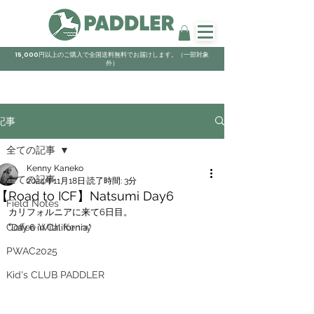
15,000円以上のご購入で全国送料無料でお届けします。（一部対象
外）
記事
全ての記事
Kenny Kaneko
全ての記事
2024年11月18日
読了時間: 3分
【Road to ICF】Natsumi Day6
Field Notes
カリフォルニアに来て6日目。
Coffee With Kenny
"Day 6 in California."
PWAC2025
Kid's CLUB PADDLER