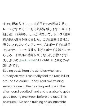
すでに現地入りしている選手たちの投稿を見て、
レースがすぐそこにある気配を感じます。今日は
朝と昼、2部練を。しっかり漕いで、レース1週間
前の良い感覚を掴めました。この1週間は普段は
漕ぐことのないインフレータブルボードでの練習
でしたが、しっかり膝を曲げてボードを踏んで走
らせる、下半身の感覚が良くなったと思います。
久しぶりの 
@kokua2020
 FLY PRO21に乗るのが
楽しみです。
Seeing posts from the athletes who have 
already arrived, I can really feel the race is just 
around the corner. Today, I did two training 
sessions, one in the morning and one in the 
afternoon. I paddled hard and was able to get a 
good feeling one week before the race. This 
past week, I’ve been training on an inflatable 